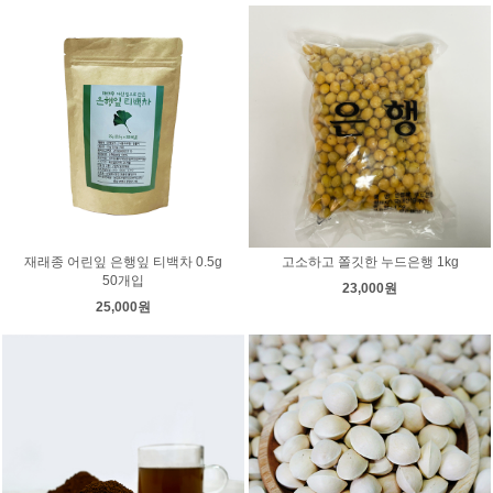
재래종 어린잎 은행잎 티백차 0.5g
고소하고 쫄깃한 누드은행 1kg
50개입
23,000원
25,000원