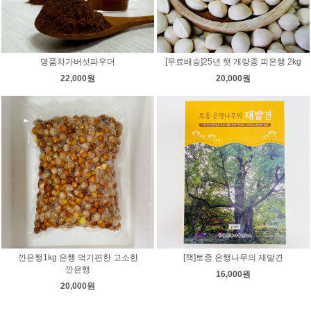
명품차가버섯파우더
[무료배송]25년 햇 개량종 피은행 2kg
22,000원
20,000원
깐은행1kg 은행 먹기편한 고소한
[책]토종 은행나무의 재발견
깐은행
16,000원
20,000원