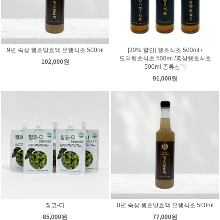
9년 숙성 행초발효액 은행식초 500ml
[30% 할인] 행초식초 500ml /
도라행초식초 500ml /홍삼행초식초
102,000원
500ml 종류선택
91,000원
징코-디
8년 숙성 행초발효액 은행식초 500ml
85,000원
77,000원