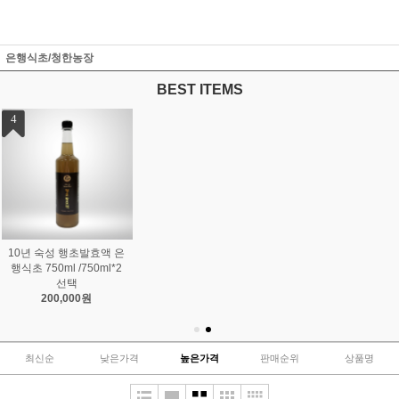
은행식초/청한농장
BEST ITEMS
1
2
3
징코-디
10년 숙성 은행식초발효
11년숙성 행초 은행식초
85,000원
액 250ml
발효액 750ml/750ml*2
69,000원
선택
250,000원
최신순
낮은가격
높은가격
판매순위
상품명