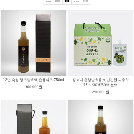
12년 숙성 행초발효액 은행식초 750ml
징코디 은행발효음료 간편한 파우치
75ml*30팩/60팩 선택
300,000원
250,000원