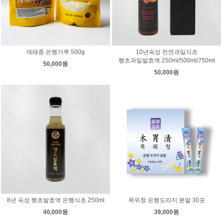
재래종 은행가루 500g
10년숙성 천연과일식초
행초과일발효액 250ml/500ml/750ml
50,000원
50,000원
8년 숙성 행초발효액 은행식초 250ml
목위청 은행도라지 분말 30포
40,000원
39,000원