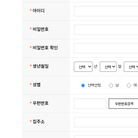
*
아이디
*
비밀번호
*
비밀번호 확인
*
생년월일
년
월
*
성별
선택안함
남
여
*
우편번호
우편번호검색
*
집주소