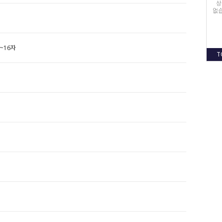
상
없습
~16자
T