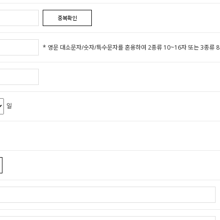
중복확인
* 영문 대소문자/숫자/특수문자를 혼용하여 2종류 10~16자 또는 3종류 8
일