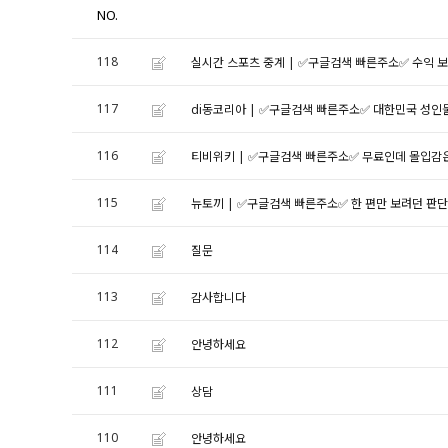
NO.
118
실시간 스포츠 중계 | ✅구글검색 빠른주소✅ 수익 
117
di동코리아 | ✅구글검색 빠른주소✅ 대한민국 성인
116
티비위키 | ✅구글검색 빠른주소✅ 무료인데 몰입감은
115
뉴토끼 | ✅구글검색 빠른주소✅ 한 편만 보려던 판
114
질문
113
감사합니다
112
안녕하세요
111
상담
110
안녕하세요