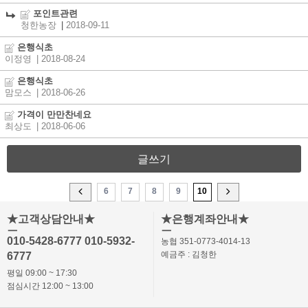
포인트관련
청한농장
|
2018-09-11
은행식초
이정영
| 2018-08-24
은행식초
맘모스
| 2018-06-26
가격이 만만찬네요
최상도
| 2018-06-06
글쓰기
6
7
8
9
10
★고객상담안내★
★은행계좌안내★
ㅡ
ㅡ
010-5428-6777 010-5932-
농협 351-0773-4014-13
예금주 : 김청한
6777
평일 09:00 ~ 17:30
점심시간 12:00 ~ 13:00