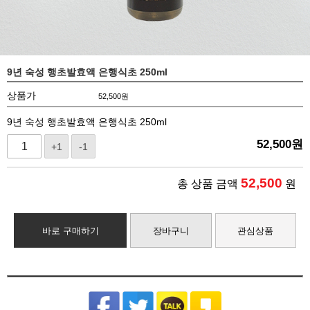
9년 숙성 행초발효액 은행식초 250ml
상품가
52,500
원
9년 숙성 행초발효액 은행식초 250ml
52,500
원
+1
-1
52,500
총 상품 금액
원
바로 구매하기
장바구니
관심상품