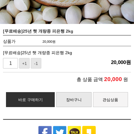
[무료배송]25년 햇 개량종 피은행 2kg
상품가
20,000
원
[무료배송]25년 햇 개량종 피은행 2kg
20,000
원
+1
-1
20,000
총 상품 금액
원
바로 구매하기
장바구니
관심상품