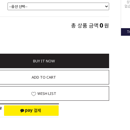
상
없습
0
총 상품 금액
원
T
BUY IT NOW
ADD TO CART
WISH LIST