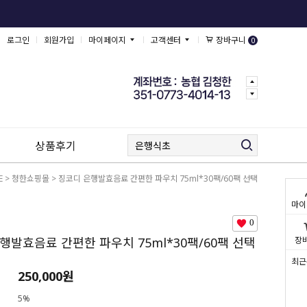
로그인
회원가입
마이페이지
고객센터
장바구니
0
상품후기
E
>
청한쇼핑몰
> 징코디 은행발효음료 간편한 파우치 75ml*30팩/60팩 선택
마이
0
행발효음료 간편한 파우치 75ml*30팩/60팩 선택
장
최근
250,000원
5%