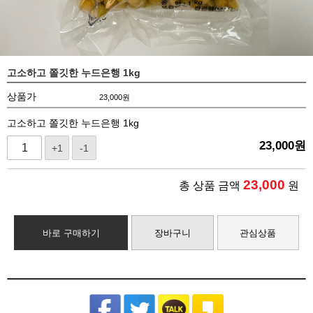
고소하고 쫄깃한 누드은행 1kg
상품가
23,000
원
고소하고 쫄깃한 누드은행 1kg
23,000
원
+1
-1
23,000
총 상품 금액
원
바로 구매하기
장바구니
관심상품