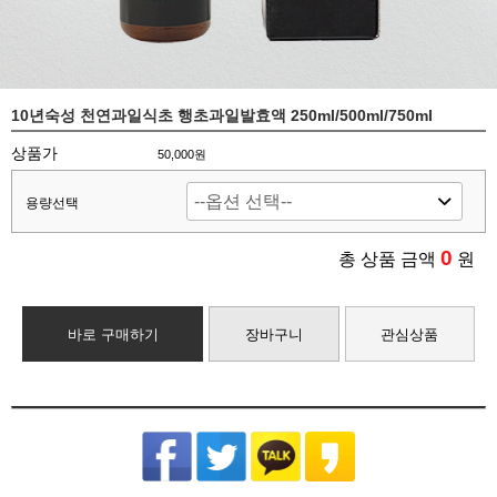
10년숙성 천연과일식초 행초과일발효액 250ml/500ml/750ml
상품가
50,000원
용량선택
0
총 상품 금액
원
바로 구매하기
장바구니
관심상품