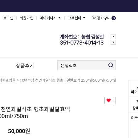
로그인
회원가입
마이페이지
고객센터
장바구니
0
상품후기
청한쇼핑몰
> 10년숙성 천연과일식초 행초과일발효액 250ml/500ml/750ml
마이
1
성 천연과일식초 행초과일발효액
장
00ml/750ml
최근
50,000원